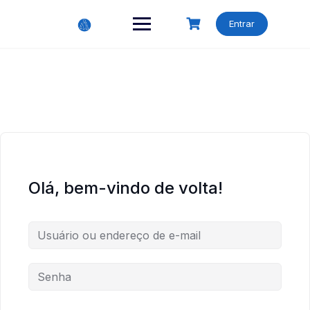
Skip
to
Entrar
content
Olá, bem-vindo de volta!