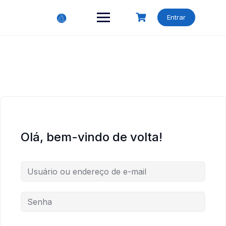
Skip
to
Entrar
content
Olá, bem-vindo de volta!